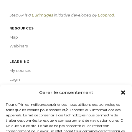
StepUP is a
Eurimages
initiative developed by
Ecoprod
.
RESOURCES
Map
Webinars
LEARNING
My courses
Login
Gérer le consentement
PARTNERS
Ecoprod
Pour offrir les meilleures expériences, nous utilisons des technologies
telles que les cookies pour stocker et/ou accéder aux informations des
Eurimages
appareils. Le fait de consentir à ces technologies nous permettra de
traiter des données telles que le comportement de navigation ou les ID
uniques sur ce site. Le fait de ne pas consentir ou de retirer son
CONTACT
consentement peut avoir un effet négatif sur certaines caractéristiques