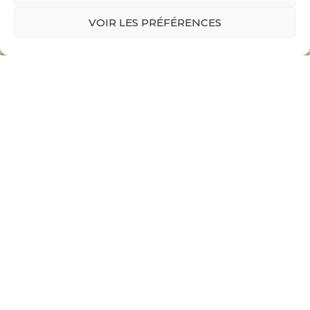
VOIR LES PRÉFÉRENCES
Looking for more information? Head over to
GreenToolkit Film & TV
to browse their green
production database and discover more tools,
carbon calculators and guides.