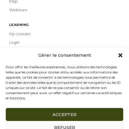
Map
Webinars
LEARNING
My courses
Login
Gérer le consentement
PARTNERS
Ecoprod
Pour offrir les meilleures expériences, nous utilisons des technologies
telles que les cookies pour stocker et/ou accéder aux informations des
Eurimages
appareils. Le fait de consentir à ces technologies nous permettra de
traiter des données telles que le comportement de navigation ou les ID
uniques sur ce site. Le fait de ne pas consentir ou de retirer son
CONTACT
consentement peut avoir un effet négatif sur certaines caractéristiques
et fonctions.
stepup@ecoprod.com
Newsletter
ACCEPTER
REFUSER